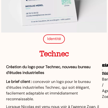
Identité
Technec
CL
AN
RÉ
Création du logo pour Technec, nouveau bureau
d’études industrielles
Te
20
Lé
Ba
Le brief client :
concevoir un logo pour le bureau
/
d’études industrielles Technec, qui soit élégant,
Ag
facilement adaptable et immédiatement
Zo
reconnaissable.
Lorsque Nicolas est venu nous voir à l’agence Zoan, il