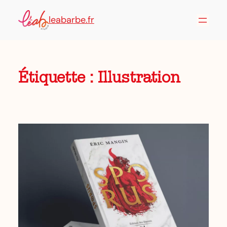
leabarbe.fr
Étiquette :
Illustration